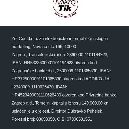
Zel-Cos d.o.o. za elektroničko-informatičke usluge i
marketing, Nova cesta 166, 10000
Zagreb., Transakcijski račun: 2360000-1101194923,
IBAN: HR5323600001101194923 otvoren kod
Zagrebačke banke d.d., 2500009-1101365330, IBAN:
HR3725000091101365330 otvoren kod ADDIKO d.d.
i 2340009-1110626430, IBAN:
HR4523400091110626430 otvoren kod Privredne banke
Zagreb d.d., Temeljni kapital u iznosu 149.000,00 kn
uplaćen je u cijelosti. Direktor Dubravko Puhelek.
Porezni broj: 03693350, OIB: 07306591551