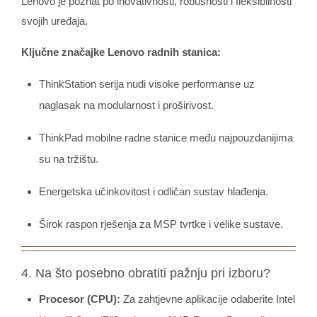
Lenovo je poznat po inovativnosti, robusnosti i fleksibilnosti
svojih uređaja.
Ključne značajke Lenovo radnih stanica:
ThinkStation serija nudi visoke performanse uz
naglasak na modularnost i proširivost.
ThinkPad mobilne radne stanice među najpouzdanijima
su na tržištu.
Energetska učinkovitost i odličan sustav hlađenja.
Širok raspon rješenja za MSP tvrtke i velike sustave.
4. Na što posebno obratiti pažnju pri izboru?
Procesor (CPU):
Za zahtjevne aplikacije odaberite Intel