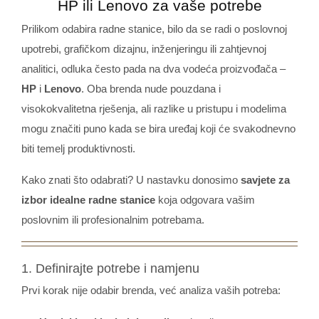
HP ili Lenovo za vaše potrebe
Prilikom odabira radne stanice, bilo da se radi o poslovnoj
upotrebi, grafičkom dizajnu, inženjeringu ili zahtjevnoj
analitici, odluka često pada na dva vodeća proizvođača –
HP
i
Lenovo
. Oba brenda nude pouzdana i
visokokvalitetna rješenja, ali razlike u pristupu i modelima
mogu značiti puno kada se bira uređaj koji će svakodnevno
biti temelj produktivnosti.
Kako znati što odabrati? U nastavku donosimo
savjete za
izbor idealne radne stanice
koja odgovara vašim
poslovnim ili profesionalnim potrebama.
1. Definirajte potrebe i namjenu
Prvi korak nije odabir brenda, već analiza vaših potreba: