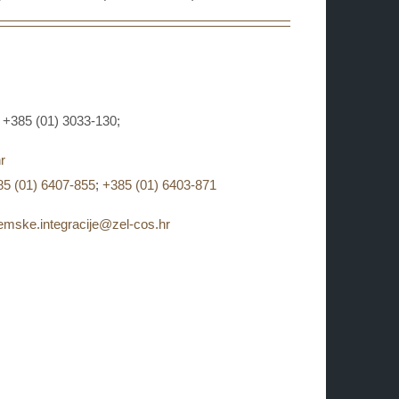
x: +385 (01) 3033-130;
r
85 (01) 6407-855
;
+385 (01) 6403-871
temske.integracije@zel-cos.hr