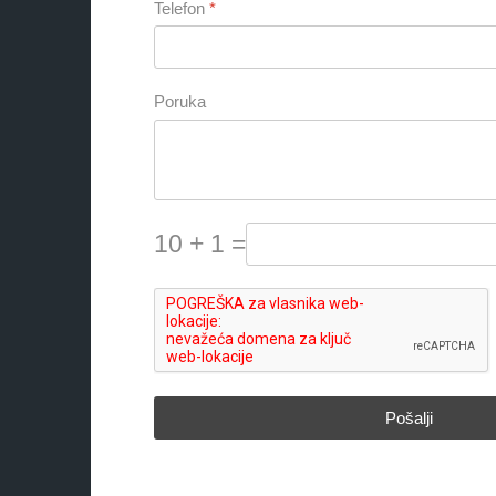
Telefon
*
Poruka
10 + 1 =
Pošalji