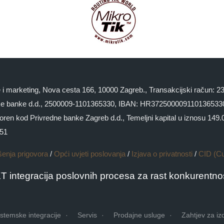
ge i marketing, Nova cesta 166, 10000 Zagreb., Transakcijski račun:
 banke d.d., 2500009-1101365330, IBAN: HR3725000091101365330 
kod Privredne banke Zagreb d.d., Temeljni kapital u iznosu 149.000
551
šenja prigovora
/
Opći uvjeti poslovanja
/
Izjava o privatnosti
/
CID (C
KT integracija poslovnih procesa za rast konkurentnos
istemske integracije
Servis
Prodajne usluge
Zahtjev za iz