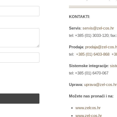
KONTAKTI
:
Servis
:
servis@zel-cos.hr
tel: +385 (01) 3033-120; fa
Prodaja
:
prodaja@zel-cos.h
tel:
+385 (01) 6403-868
+3
Sistemske integracije
:
sis
tel: +385 (01) 6470-067
Uprava
:
uprava@zel-cos.hr
Možete nas pronaći i na:
www.zelcos.hr
www.zel-cos.hr