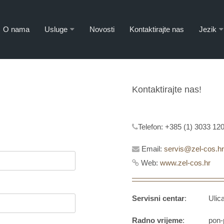
O nama
Usluge
Novosti
Kontaktirajte nas
Jezik
Kontaktirajte nas!
Telefon:
+385 (1) 3033 120
Email:
servis@zel-cos.hr
Web:
www.zel-cos.hr
Servisni centar
: Ulica g
Radno vrijeme
: pon-pet 