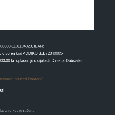
 2360000-1101194923, IBAN:
otvoren kod ADDIKO d.d. i 2340009-
,00 kn uplaćen je u cijelosti. Direktor Dubravko
ustomer Induced Damage)
ti
davanje kopije računa