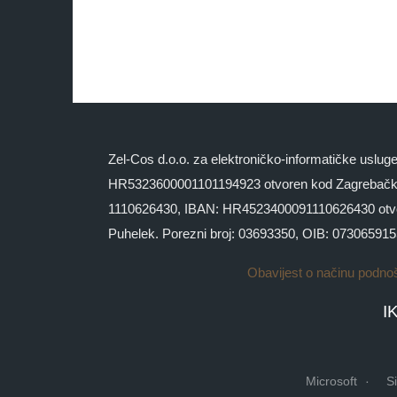
Zel-Cos d.o.o. za elektroničko-informatičke uslu
HR5323600001101194923 otvoren kod Zagrebačke
1110626430, IBAN: HR4523400091110626430 otvoren 
Puhelek. Porezni broj: 03693350, OIB: 07306591
Obavijest o načinu podno
I
Microsoft
S