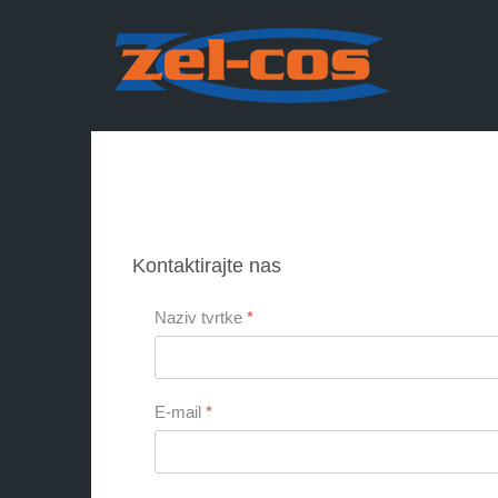
Kontaktirajte nas
Naziv tvrtke
*
E-mail
*