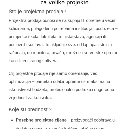
za velike projekte
Što je projektna prodaja?
Projektna prodaja odnosi se na kupnju IT opreme u većim
količinama, prilagođenu potrebama institucija i poduzeća –
primjerice škola, fakulteta, ministarstava, agencija ili
poslovnih sustava. To uključuje sve: od laptopa i stolnih
računala, do monitora, pisača, mrežne i serverske opreme,
kao i licenciranog softvera.
Cilj projektne prodaje nije samo opremanje, već
optimizacija – pametan odabir opreme uz maksimalnu
iskoristivost budžeta, profesionalnu podršku i dugoročnu
vrijednost za korisnika.
Koje su prednosti?
Posebne projektne cijene
– proizvođači odobravaju
dodatne popuste za veće količine, obično iznad