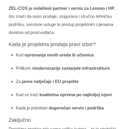
ZEL‑COS je ovlašteni partner i servis za Lenovo i HP
,
što znači da osim prodaje, osigurava i stručnu tehničku
podršku, servisne usluge te pristup projektnim cijenama
direktno od proizvođača.
Kada je projektna prodaja pravi izbor?
Kod
opremanja novih ureda ili učionica
Prilikom
modernizacije zastarjele infrastrukture
Za
javne natječaje i EU projekte
Kad se traži
kvalitetna oprema po najboljoj cijeni
Kada je potreban
dugoročan servis i podrška
Zaključno
Projektna prodaja nije samo velika kupnja – to je strateški