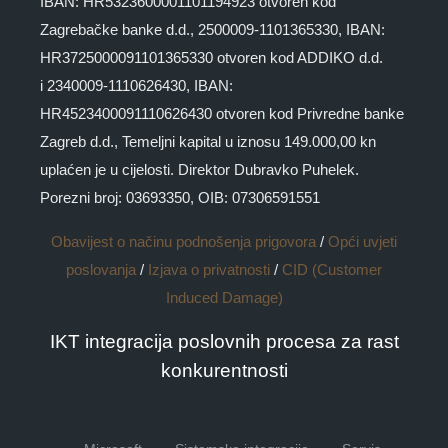
IBAN: HR5323600001101194923 otvoren kod
Zagrebačke banke d.d., 2500009-1101365330, IBAN:
HR3725000091101365330 otvoren kod ADDIKO d.d.
i 2340009-1110626430, IBAN:
HR4523400091110626430 otvoren kod Privredne banke
Zagreb d.d., Temeljni kapital u iznosu 149.000,00 kn
uplaćen je u cijelosti. Direktor Dubravko Puhelek.
Porezni broj: 03693350, OIB: 07306591551
Obavijest o načinu podnošenja prigovora
/
Opći uvjeti
poslovanja
/
Izjava o privatnosti
/
CID (Customer
Induced Damage)
IKT integracija poslovnih procesa za rast
konkurentnosti