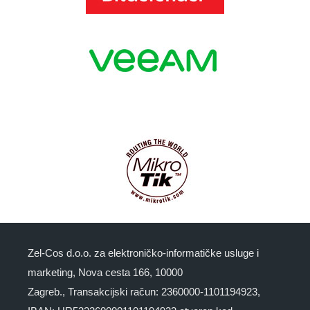
Zel-Cos d.o.o. za elektroničko-informatičke usluge i
marketing, Nova cesta 166, 10000
Zagreb., Transakcijski račun: 2360000-1101194923,